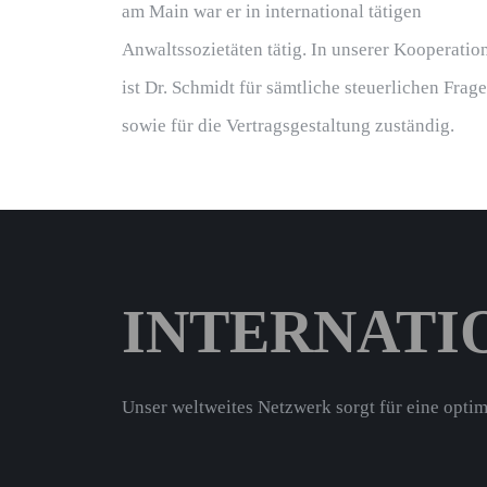
am Main war er in international tätigen
Anwaltssozietäten tätig. In unserer Kooperatio
ist Dr. Schmidt für sämtliche steuerlichen Frag
sowie für die Vertragsgestaltung zuständig.
INTERNATI
Unser weltweites Netzwerk sorgt für eine op