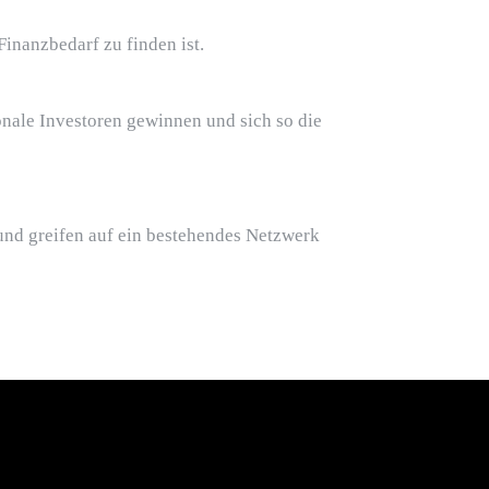
Finanzbedarf zu finden ist.
onale Investoren gewinnen und sich so die
und greifen auf ein bestehendes Netzwerk