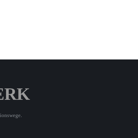
ERK
tionswege.